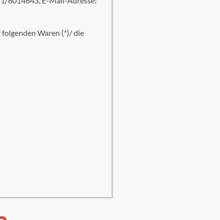
51/8014643, E-Mail-Adresse:
r folgenden Waren (*)/ die