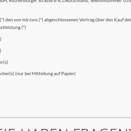
bH, Rothenburger Strasse 6-8, Deutschland, Telefonnummer: 03
 (*) den von mir/uns (*) abgeschlossenen Vertrag über den Kauf de
tleistung (*)
)
)
er(s)
cher(s) (nur bei Mitteilung auf Papier)