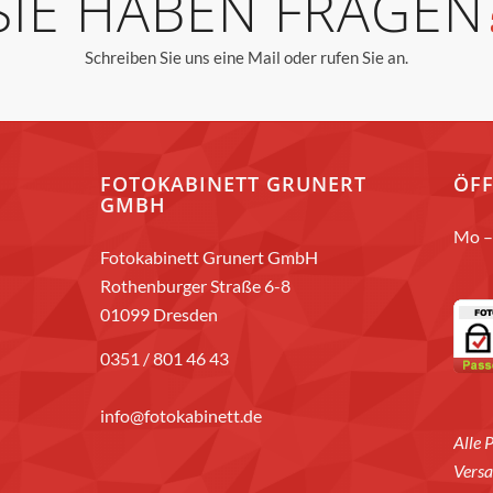
SIE HABEN FRAGEN
Schreiben Sie uns eine Mail oder rufen Sie an.
FOTOKABINETT GRUNERT
ÖF
GMBH
Mo – 
Fotokabinett Grunert GmbH
Rothenburger Straße 6-8
01099 Dresden
0351 / 801 46 43
info@fotokabinett.de
Alle 
Versa