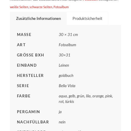
weiße Seiten
,
schwarze Seiten
,
Fotoalbum
Zusätzliche Informationen
Produktsicherheit
MASSE
30 × 31 cm
ART
Fotoalbum
GRÖSSE BXH
30×31
EINBAND
Leinen
HERSTELLER
goldbuch
SERIE
Bella Vista
FARBE
aqua, gelb, grün, lila, orange, pink,
rot, türkis
PERGAMIN
ja
NACHFÜLLBAR
nein