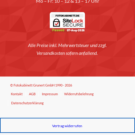
Mo – Fr: 10 – 12 & 13 – 17 Uhr
Alle Preise inkl. Mehrwertsteuer und zzgl.
Versandkosten sofern anfallend.
© Fotokabinett Grunert GmbH 1990 - 2026
Kontakt
AGB
Impressum
Widerrufsbelehrung
Datenschutzerklärung
Vertrag widerrufen