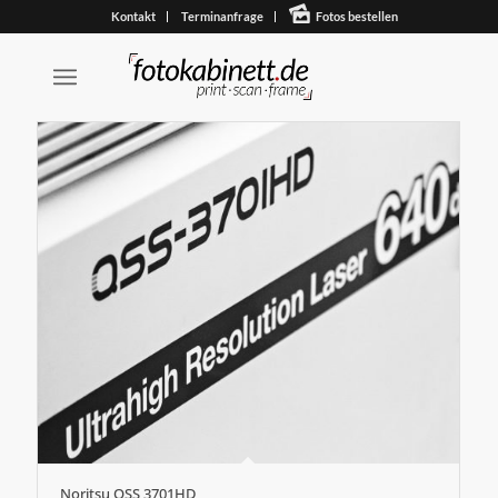
Kontakt
Terminanfrage
Fotos bestellen
Noritsu QSS 3701HD